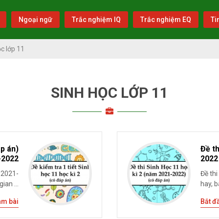
Ngoại ngữ
Trắc nghiệm IQ
Trắc nghiệm EQ
Ti
c lớp 11
SINH HỌC LỚP 11
áp án)
Đề th
-2022
2022
m 2021-
Đề th
ian ...
hay, b
àm bài
Bắt đ